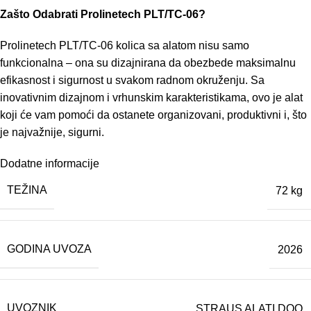
Zašto Odabrati Prolinetech PLT/TC-06?
Prolinetech PLT/TC-06 kolica sa alatom nisu samo
funkcionalna – ona su dizajnirana da obezbede maksimalnu
efikasnost i sigurnost u svakom radnom okruženju. Sa
inovativnim dizajnom i vrhunskim karakteristikama, ovo je alat
koji će vam pomoći da ostanete organizovani, produktivni i, što
je najvažnije, sigurni.
Dodatne informacije
TEŽINA
72 kg
GODINA UVOZA
2026
UVOZNIK
STRAUS ALATI DOO