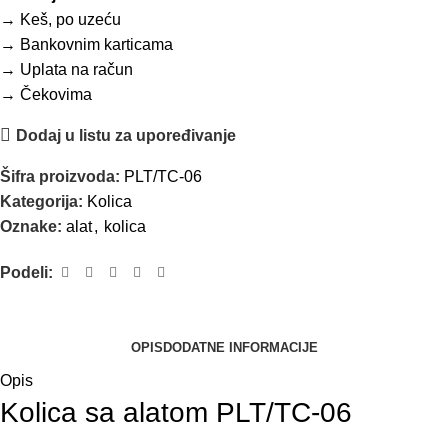
→ Keš, po uzeću
→ Bankovnim karticama
→ Uplata na račun
→ Čekovima
Dodaj u listu za upoređivanje
Šifra proizvoda:
PLT/TC-06
Kategorija:
Kolica
Oznake:
alat
,
kolica
Podeli:
OPIS
DODATNE INFORMACIJE
Opis
Kolica sa alatom PLT/TC-06