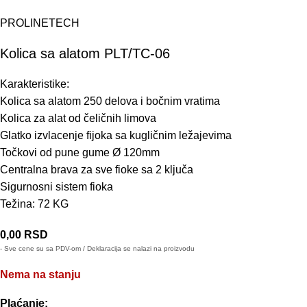
PROLINETECH
Kolica sa alatom PLT/TC-06
Karakteristike:
Kolica sa alatom 250 delova i bočnim vratima
Kolica za alat od čeličnih limova
Glatko izvlacenje fijoka sa kugličnim ležajevima
Točkovi od pune gume Ø 120mm
Centralna brava za sve fioke sa 2 ključa
Sigurnosni sistem fioka
Težina: 72 KG
0,00
RSD
- Sve cene su sa PDV-om / Deklaracija se nalazi na proizvodu
Nema na stanju
Plaćanje: