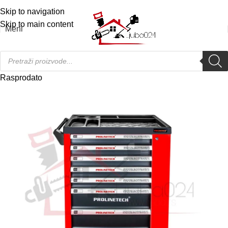
Telefon:
065/46-31-313
|
Servis:
063/46-33-12
Skip to navigation
Skip to main content
Meni
Rasprodato