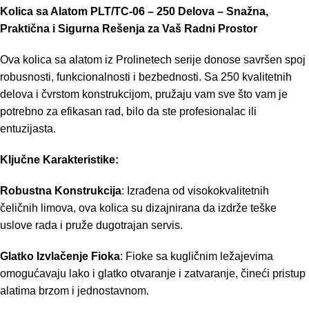
Kolica
sa
Alatom
PLT/TC-06 – 250 Delova – Snažna,
Praktična i Sigurna Rešenja za Vaš Radni Prostor
Ova kolica sa alatom iz Prolinetech serije donose savršen spoj
robusnosti, funkcionalnosti i bezbednosti. Sa 250 kvalitetnih
delova i čvrstom konstrukcijom, pružaju vam sve što vam je
potrebno za efikasan rad, bilo da ste profesionalac ili
entuzijasta.
Ključne Karakteristike:
Robustna Konstrukcija
: Izrađena od visokokvalitetnih
čeličnih limova, ova kolica su dizajnirana da izdrže teške
uslove rada i pruže dugotrajan servis.
Glatko Izvlačenje Fioka
: Fioke sa kugličnim ležajevima
omogućavaju lako i glatko otvaranje i zatvaranje, čineći pristup
alatima brzom i jednostavnom.