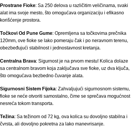
Prostrane Fioke
: Sa 250 delova u različitim veličinama, svaki
alat ima svoje mesto, što omogućava organizaciju i efikasno
korišćenje prostora.
Točkovi Od Pune Gume
: Opremljena sa točkovima prečnika
120mm, ove fioke se lako pomeraju čak i po neravnom terenu,
obezbeđujući stabilnost i jednostavnost kretanja.
Centralna Brava
: Sigurnost je na prvom mestu! Kolica dolaze
sa centralnom bravom koja zaključava sve fioke, uz dva ključa,
što omogućava bezbedno čuvanje alata.
Sigurnosni Sistem Fijoka
: Zahvaljujući sigurnosnom sistemu,
fioke se neće otvoriti samostalno, čime se sprečava mogućnost
nesreća tokom transporta.
Težina
: Sa težinom od 72 kg, ova kolica su dovoljno stabilna i
čvrsta, ali dovoljno pokretna za lako manevrisanje.