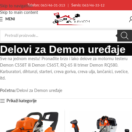
Telefon:
065/46-31-313
|
Servis:
063/46-33-12
Skip to navigation
Skip to main content
MENI
Delovi za Demon uređaje
Sve na jednom mestu! Pronađite brzo i lako delove za motornu testeru
Demon CS58T ili Demon CS65T, RQ-65 ili trimer Demon RQ580.
Karburatori, dihtunzi, starteri, creva goriva, creva ulja, lančanici, svećice,
itd.
Početna
Delovi za Demon uređaje
Prikaži kategorije