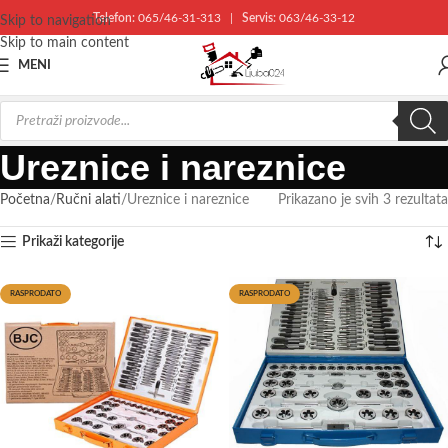
Telefon:
065/46-31-313
|
Servis:
063/46-33-12
Skip to navigation
Skip to main content
MENI
Ureznice i nareznice
Početna
Ručni alati
Ureznice i nareznice
Prikazano je svih 3 rezultata
Prikaži kategorije
RASPRODATO
RASPRODATO