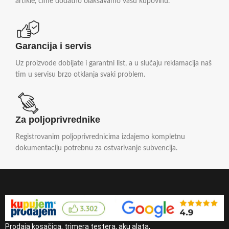
artikle, čime dodatno olakšavamo vašu kupovinu.
Garancija i servis
Uz proizvode dobijate i garantni list, a u slučaju reklamacija naš
tim u servisu brzo otklanja svaki problem.
Za poljoprivrednike
Registrovanim poljoprivrednicima izdajemo kompletnu
dokumentaciju potrebnu za ostvarivanje subvencija.
Prodaja kosačica, trimera testera, aku alata,