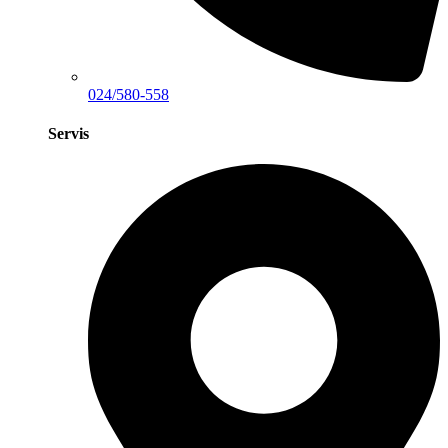
024/580-558
Servis