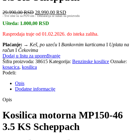
29.990,00
RSD
Originalna
28.990,00
RSD
Trenutna
- Sve cene su sa PDV-om / Deklaracija se nalazi na proizvodu
cena
cena
Ušteda:
1.000,00
RSD
je
je:
bila:
28.990,00 RSD.
Rasprodaja traje od 01.02.2026. do isteka zaliha.
29.990,00 RSD.
Plaćanje:
→ Keš, po uzeću
I
Bankovnim karticama
I
Uplata na
račun
I
Čekovima
Dodaj u listu za upoređivanje
Šifra proizvoda:
38615
Kategorija:
Benzinske kosilice
Oznake:
kosacica
,
kosilica
Podeli:
Opis
Dodatne informacije
Opis
Kosilica motorna MP150-46
3.5 KS Scheppach