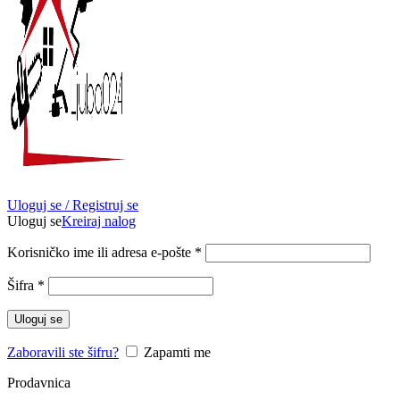
Uloguj se / Registruj se
Uloguj se
Kreiraj nalog
Obavezno
Korisničko ime ili adresa e-pošte
*
Obavezno
Šifra
*
Uloguj se
Zaboravili ste šifru?
Zapamti me
Prodavnica