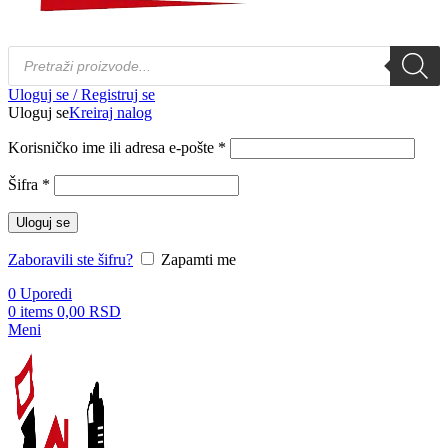
Products
search
Uloguj se / Registruj se
Uloguj se
Kreiraj nalog
Obavezno
Korisničko ime ili adresa e-pošte
*
Obavezno
Šifra
*
Uloguj se
Zaboravili ste šifru?
Zapamti me
0
Uporedi
0
items
0,00
RSD
Meni