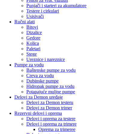
Pištolj za vruć vazduh
Punjači i starteri za akumulatore
Testere i cirkulari
Usisivači
Ručni alati
Bitovi
Dizalice
Gedore
Kolica
Paletari
Stege
Ureznice i nareznice
Pumpe za vodu
Baštenske pumpe za vodu
Creva za vodu
Dubinske pumpe
Hidropak pumpe za vodu
Potapajuće muljne pumpe
Delovi za Demon uređaje
Delovi za Demon testeru
Delovi za Demon trimer
Rezervni delovi i oprema
Delovi i oprema za testere
Delovi i oprema za trimere
Oprema za trimeree