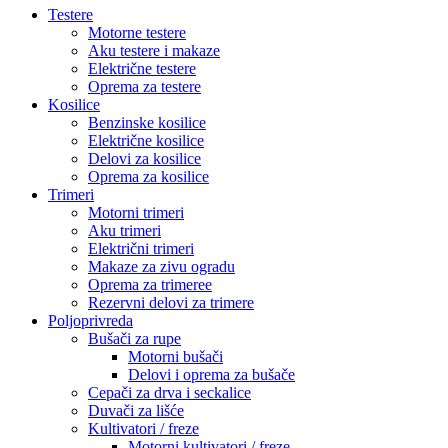
Testere
Motorne testere
Aku testere i makaze
Električne testere
Oprema za testere
Kosilice
Benzinske kosilice
Električne kosilice
Delovi za kosilice
Oprema za kosilice
Trimeri
Motorni trimeri
Aku trimeri
Električni trimeri
Makaze za zivu ogradu
Oprema za trimeree
Rezervni delovi za trimere
Poljoprivreda
Bušači za rupe
Motorni bušači
Delovi i oprema za bušače
Cepači za drva i seckalice
Duvači za lišće
Kultivatori / freze
Motorni kultivatori / freze