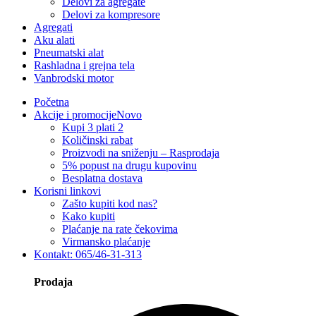
Delovi za agregate
Delovi za kompresore
Agregati
Aku alati
Pneumatski alat
Rashladna i grejna tela
Vanbrodski motor
Početna
Akcije i promocije
Novo
Kupi 3 plati 2
Količinski rabat
Proizvodi na sniženju – Rasprodaja
5% popust na drugu kupovinu
Besplatna dostava
Korisni linkovi
Zašto kupiti kod nas?
Kako kupiti
Plaćanje na rate čekovima
Virmansko plaćanje
Kontakt: 065/46-31-313
Prodaja