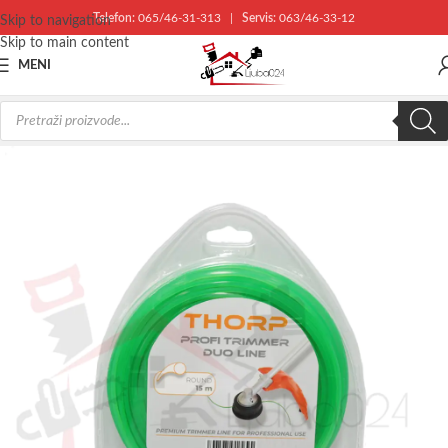
Telefon:
065/46-31-313
|
Servis:
063/46-33-12
Skip to navigation
Skip to main content
MENI