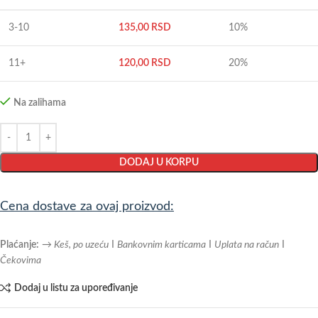
3-10
135,00
RSD
10%
11+
120,00
RSD
20%
Na zalihama
DODAJ U KORPU
Cena dostave za ovaj proizvod:
Plaćanje:
→ Keš, po uzeću
I
Bankovnim karticama
I
Uplata na račun
I
Čekovima
Dodaj u listu za upoređivanje