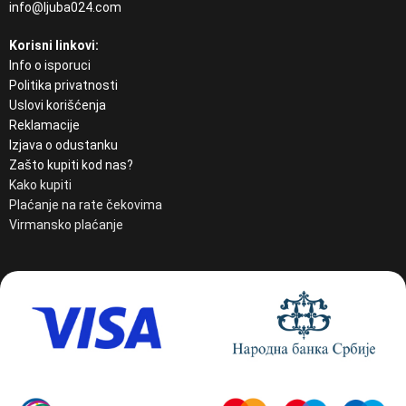
info@ljuba024.com
Korisni linkovi:
Info o isporuci
Politika privatnosti
Uslovi korišćenja
Reklamacije
Izjava o odustanku
Zašto kupiti kod nas?
Kako kupiti
Plaćanje na rate čekovima
Virmansko plaćanje