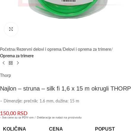
Uveličaj
Početna
Rezervni delovi i oprema
Delovi i oprema za trimere
Oprema za trimere
Thorp
Najlon – struna – silk fi 1,6 x 15 m okrugli THORP
– Dimenzije: prečnik: 1.6 mm, dužina: 15 m
150,00
RSD
- Sve cene su sa PDV-om / Deklaracija se nalazi na proizvodu
KOLIČINA
CENA
POPUST