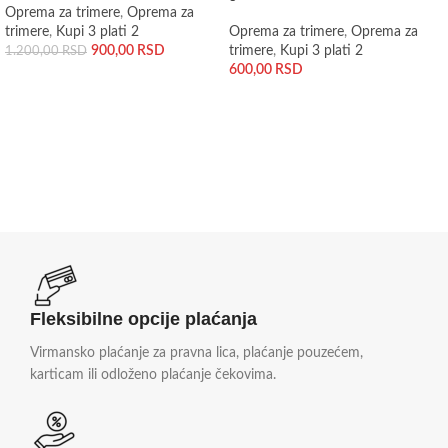
Oprema za trimere
,
Oprema za
trimere
,
Kupi 3 plati 2
Oprema za trimere
,
Oprema za
900,00
RSD
trimere
,
Kupi 3 plati 2
1.200,00
RSD
600,00
RSD
DODAJ U KORPU
DODAJ U KORPU
Fleksibilne opcije plaćanja
Virmansko plaćanje za pravna lica, plaćanje pouzećem,
karticam ili odloženo plaćanje čekovima.