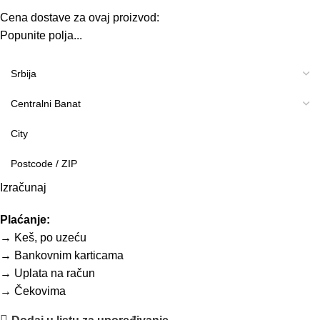
Cena dostave za ovaj proizvod:
Popunite polja...
Izračunaj
Plaćanje:
→ Keš, po uzeću
→ Bankovnim karticama
→ Uplata na račun
→ Čekovima