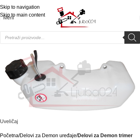
Telefon:
065/46-31-313
|
Servis:
063/46-33-12
Skip to navigation
Skip to main content
Meni
Uveličaj
Početna
Delovi za Demon uređaje
Delovi za Demon trimer