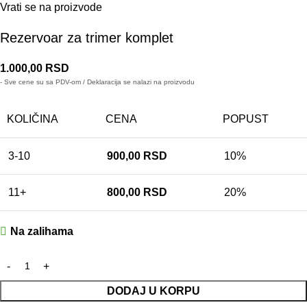
Vrati se na proizvode
Rezervoar za trimer komplet
1.000,00
RSD
- Sve cene su sa PDV-om / Deklaracija se nalazi na proizvodu
KOLIČINA
CENA
POPUST
3-10
900,00
RSD
10%
11+
800,00
RSD
20%
Na zalihama
DODAJ U KORPU