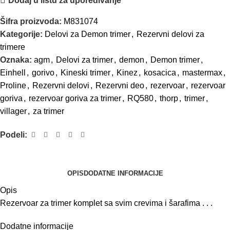
Dodaj u listu za upoređivanje
Šifra proizvoda:
M831074
Kategorije:
Delovi za Demon trimer
,
Rezervni delovi za
trimere
Oznaka:
agm
,
Delovi za trimer
,
demon
,
Demon trimer
,
Einhell
,
gorivo
,
Kineski trimer
,
Kinez
,
kosacica
,
mastermax
,
Proline
,
Rezervni delovi
,
Rezervni deo
,
rezervoar
,
rezervoar
goriva
,
rezervoar goriva za trimer
,
RQ580
,
thorp
,
trimer
,
villager
,
za trimer
Podeli:
OPIS
DODATNE INFORMACIJE
Opis
Rezervoar za
trimer
komplet sa svim crevima
i
šarafima . . .
Dodatne informacije