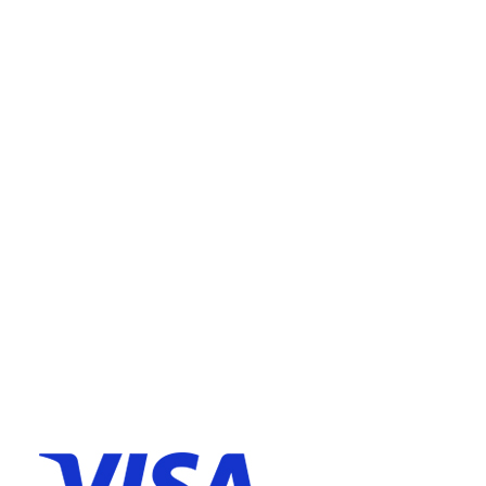
063/46-33-12
Email:
info@ljuba024.com
Korisni linkovi:
Info o isporuci
Politika privatnosti
Uslovi korišćenja
Reklamacije
Izjava o odustanku
Zašto kupiti kod nas?
Kako kupiti
Plaćanje na rate čekovima
Virmansko plaćanje