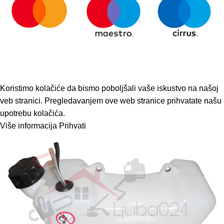
Copyright 2023 © Sva prava zadržava. Napravio ModUP studio
za web dizajn i development
Koristimo kolačiće da bismo poboljšali vaše iskustvo na našoj
veb stranici. Pregledavanjem ove web stranice prihvatate našu
upotrebu kolačića.
Više informacija
Prihvati