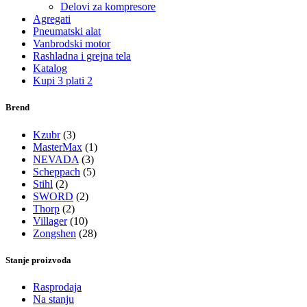
Delovi za kompresore
Agregati
Pneumatski alat
Vanbrodski motor
Rashladna i grejna tela
Katalog
Kupi 3 plati 2
Brend
Kzubr
(3)
MasterMax
(1)
NEVADA
(3)
Scheppach
(5)
Stihl
(2)
SWORD
(2)
Thorp
(2)
Villager
(10)
Zongshen
(28)
Stanje proizvoda
Rasprodaja
Na stanju