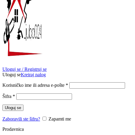
Uloguj se / Registruj se
Uloguj se
Kreiraj nalog
Obavezno
Korisničko ime ili adresa e-pošte
*
Obavezno
Šifra
*
Uloguj se
Zaboravili ste šifru?
Zapamti me
Prodavnica