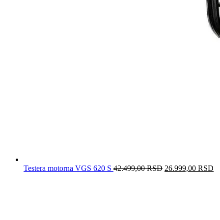
Testera motorna VGS 620 S
42.499,00
RSD
Originalna
26.999,00
RSD
T
cena
c
je
je
bila:
2
42.499,00 RSD.