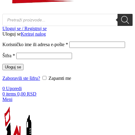
Products
search
Uloguj se / Registruj se
Uloguj se
Kreiraj nalog
Obavezno
Korisničko ime ili adresa e-pošte
*
Obavezno
Šifra
*
Uloguj se
Zaboravili ste šifru?
Zapamti me
0
Uporedi
0
items
0,00
RSD
Meni