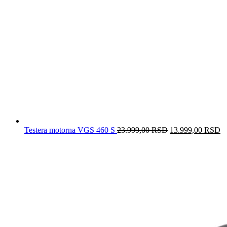
Testera motorna VGS 460 S
23.999,00
RSD
Originalna
13.999,00
RSD
T
cena
c
je
je
bila:
1
23.999,00 RSD.