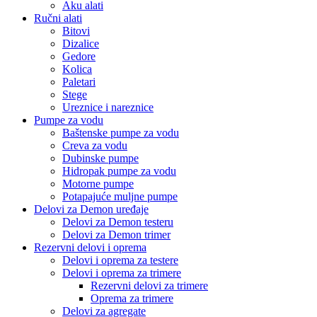
Aku alati
Ručni alati
Bitovi
Dizalice
Gedore
Kolica
Paletari
Stege
Ureznice i nareznice
Pumpe za vodu
Baštenske pumpe za vodu
Creva za vodu
Dubinske pumpe
Hidropak pumpe za vodu
Motorne pumpe
Potapajuće muljne pumpe
Delovi za Demon uređaje
Delovi za Demon testeru
Delovi za Demon trimer
Rezervni delovi i oprema
Delovi i oprema za testere
Delovi i oprema za trimere
Rezervni delovi za trimere
Oprema za trimere
Delovi za agregate