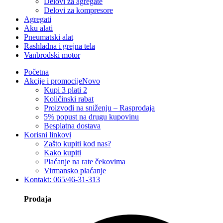
Delovi za agregate
Delovi za kompresore
Agregati
Aku alati
Pneumatski alat
Rashladna i grejna tela
Vanbrodski motor
Početna
Akcije i promocije
Novo
Kupi 3 plati 2
Količinski rabat
Proizvodi na sniženju – Rasprodaja
5% popust na drugu kupovinu
Besplatna dostava
Korisni linkovi
Zašto kupiti kod nas?
Kako kupiti
Plaćanje na rate čekovima
Virmansko plaćanje
Kontakt: 065/46-31-313
Prodaja