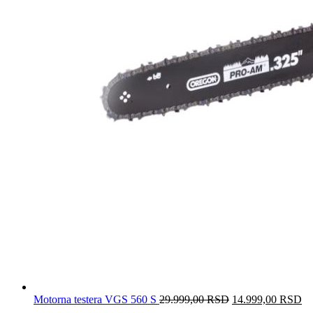
Motorna testera VGS 560 S
29.999,00
RSD
Originalna
14.999,00
RSD
Tr
cena
ce