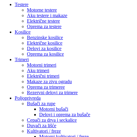
Testere
Motorne testere
Aku testere i makaze
Električne testere
Oprema za testere
Kosilice
Benzinske kosilice
Električne kosilice
Delovi za kosilice
Oprema za kosilice
Trimeri
Motorni trimeri
Aku trimeri
Električni trimeri
Makaze za zivu ogradu
Oprema za trimeree
Rezervni delovi za trimere
Poljoprivreda
Bušači za rupe
Motorni bušači
Delovi i oprema za bušače
Cepači za drva i seckalice
Duvači za lišće
Kultivatori / freze
Motorni kultivatori / freze