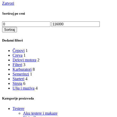
Zatvori
Sortiraj po ceni
Minimalna
Maksimalna
cena
cena
Sortiraj
Dodatni filteri
Čepovi
1
Creva
1
Delovi motora
2
Filteri
3
Karburatori
8
Semerinzi
1
Starteri
4
Struja
6
Ulja i maziva
4
Kategorije proizvoda
Testere
Aku testere i makaze