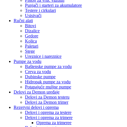
Pištolj za vruć vazduh
Punjači i starteri za akumulatore
Testere i cirkulari
Usisivači
Ručni alati
Bitovi
Dizalice
Gedore
Kolica
Paletari
Stege
Ureznice i nareznice
Pumpe za vodu
Baštenske pumpe za vodu
Creva za vodu
Dubinske pumpe
Hidropak pumpe za vodu
Potapajuće muljne pumpe
Delovi za Demon uređaje
Delovi za Demon testeru
Delovi za Demon trimer
Rezervni delovi i oprema
Delovi i oprema za testere
Delovi i oprema za trimere
Oprema za trimeree