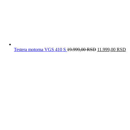
Testera motorna VGS 410 S
19.999,00
RSD
Originalna
11.999,00
RSD
Tr
cena
c
je
je
bila:
1
19.999,00 RSD.