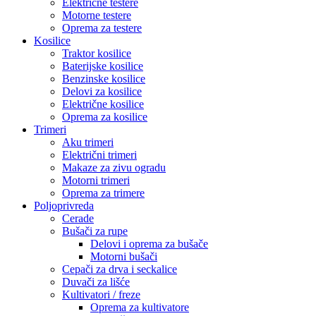
Električne testere
Motorne testere
Oprema za testere
Kosilice
Traktor kosilice
Baterijske kosilice
Benzinske kosilice
Delovi za kosilice
Električne kosilice
Oprema za kosilice
Trimeri
Aku trimeri
Električni trimeri
Makaze za zivu ogradu
Motorni trimeri
Oprema za trimere
Poljoprivreda
Cerade
Bušači za rupe
Delovi i oprema za bušače
Motorni bušači
Cepači za drva i seckalice
Duvači za lišće
Kultivatori / freze
Oprema za kultivatore