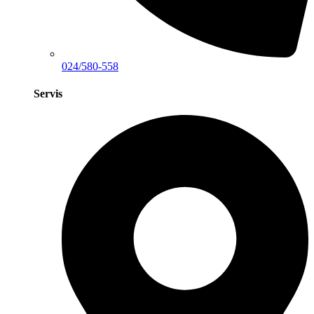
024/580-558
Servis