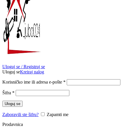
Uloguj se / Registruj se
Uloguj se
Kreiraj nalog
Obavezno
Korisničko ime ili adresa e-pošte
*
Obavezno
Šifra
*
Uloguj se
Zaboravili ste šifru?
Zapamti me
Prodavnica