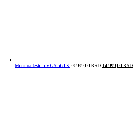
Motorna testera VGS 560 S
29.999,00
RSD
Originalna
14.999,00
RSD
Tr
cena
ce
je
je:
bila:
14
29.999,00 RSD.