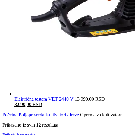
Električna testera VET 2440 V
13.990,00
RSD
Originalna
8.999,00
RSD
Trenutna
cena
cena
Početna
Poljoprivreda
Kultivatori / freze
Oprema za kultivatore
je
je:
bila:
8.999,00 RSD.
Prikazano je svih 12 rezultata
Sortirano
13.990,00 RSD.
po