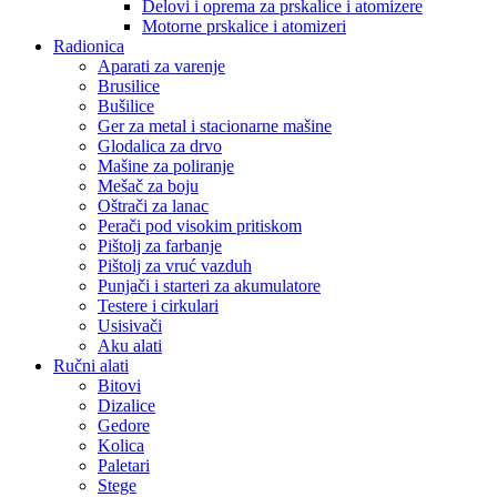
Delovi i oprema za prskalice i atomizere
Motorne prskalice i atomizeri
Radionica
Aparati za varenje
Brusilice
Bušilice
Ger za metal i stacionarne mašine
Glodalica za drvo
Mašine za poliranje
Mešač za boju
Oštrači za lanac
Perači pod visokim pritiskom
Pištolj za farbanje
Pištolj za vruć vazduh
Punjači i starteri za akumulatore
Testere i cirkulari
Usisivači
Aku alati
Ručni alati
Bitovi
Dizalice
Gedore
Kolica
Paletari
Stege