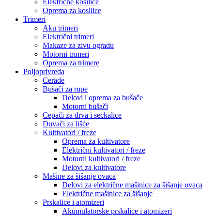
Električne kosilice
Oprema za kosilice
Trimeri
Aku trimeri
Električni trimeri
Makaze za zivu ogradu
Motorni trimeri
Oprema za trimere
Poljoprivreda
Cerade
Bušači za rupe
Delovi i oprema za bušače
Motorni bušači
Cepači za drva i seckalice
Duvači za lišće
Kultivatori / freze
Oprema za kultivatore
Električni kultivatori / freze
Motorni kultivatori / freze
Delovi za kultivatore
Mašine za šišanje ovaca
Delovi za električne mašinice za šišanje ovaca
Električne mašinice za šišanje
Prskalice i atomizeri
Akumulatorske prskalice i atomizeri