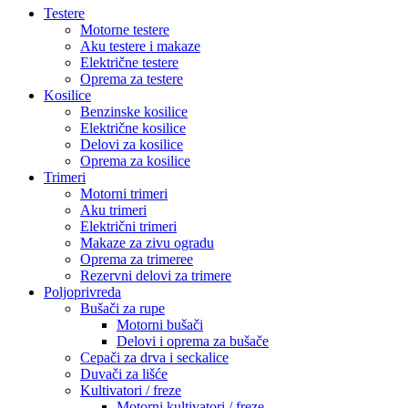
Testere
Motorne testere
Aku testere i makaze
Električne testere
Oprema za testere
Kosilice
Benzinske kosilice
Električne kosilice
Delovi za kosilice
Oprema za kosilice
Trimeri
Motorni trimeri
Aku trimeri
Električni trimeri
Makaze za zivu ogradu
Oprema za trimeree
Rezervni delovi za trimere
Poljoprivreda
Bušači za rupe
Motorni bušači
Delovi i oprema za bušače
Cepači za drva i seckalice
Duvači za lišće
Kultivatori / freze
Motorni kultivatori / freze