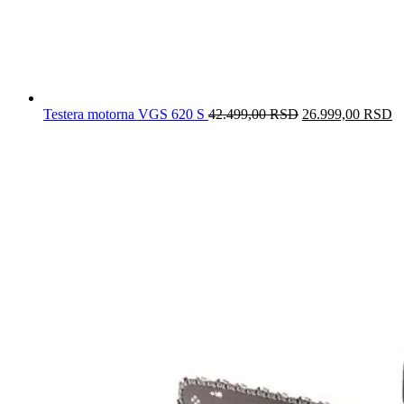
Testera motorna VGS 620 S
42.499,00
RSD
Originalna
26.999,00
RSD
T
cena
c
je
je
bila:
2
42.499,00 RSD.