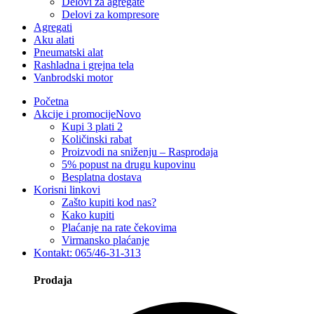
Delovi za agregate
Delovi za kompresore
Agregati
Aku alati
Pneumatski alat
Rashladna i grejna tela
Vanbrodski motor
Početna
Akcije i promocije
Novo
Kupi 3 plati 2
Količinski rabat
Proizvodi na sniženju – Rasprodaja
5% popust na drugu kupovinu
Besplatna dostava
Korisni linkovi
Zašto kupiti kod nas?
Kako kupiti
Plaćanje na rate čekovima
Virmansko plaćanje
Kontakt: 065/46-31-313
Prodaja