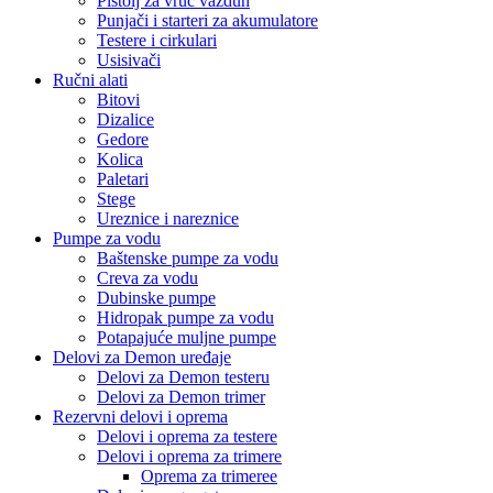
Pištolj za vruć vazduh
Punjači i starteri za akumulatore
Testere i cirkulari
Usisivači
Ručni alati
Bitovi
Dizalice
Gedore
Kolica
Paletari
Stege
Ureznice i nareznice
Pumpe za vodu
Baštenske pumpe za vodu
Creva za vodu
Dubinske pumpe
Hidropak pumpe za vodu
Potapajuće muljne pumpe
Delovi za Demon uređaje
Delovi za Demon testeru
Delovi za Demon trimer
Rezervni delovi i oprema
Delovi i oprema za testere
Delovi i oprema za trimere
Oprema za trimeree