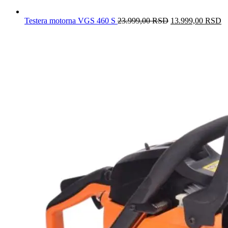
Testera motorna VGS 460 S
23.999,00
RSD
Originalna
13.999,00
RSD
T
cena
c
je
je
bila:
1
23.999,00 RSD.