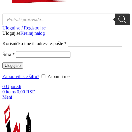
Products
search
Uloguj se / Registruj se
Uloguj se
Kreiraj nalog
Obavezno
Korisničko ime ili adresa e-pošte
*
Obavezno
Šifra
*
Uloguj se
Zaboravili ste šifru?
Zapamti me
0
Uporedi
0
items
0,00
RSD
Meni