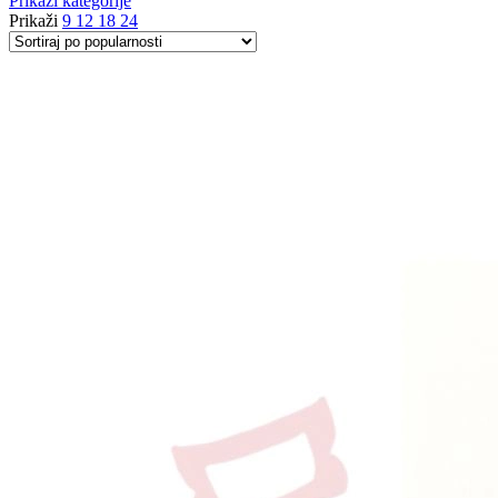
Prikaži kategorije
popularnosti
Prikaži
9
12
18
24