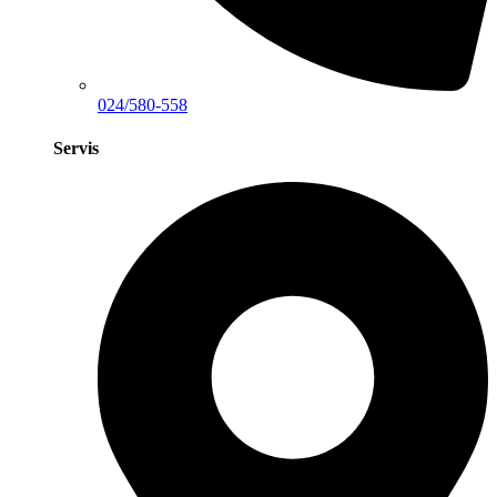
024/580-558
Servis