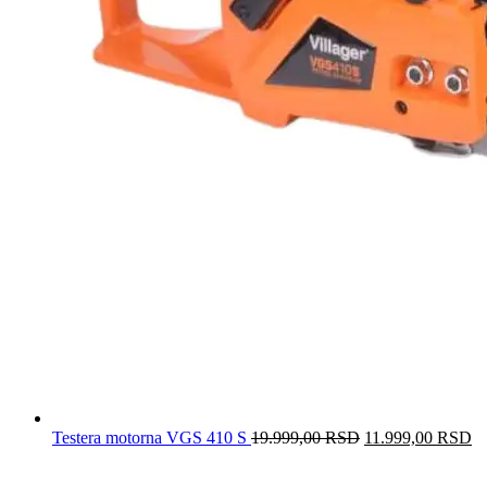
Testera motorna VGS 410 S
19.999,00
RSD
Originalna
11.999,00
RSD
Tr
cena
c
je
je